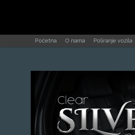
Početna
O nama
Poliranje vozila