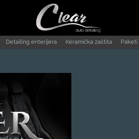
Detailing enterijera
Keramička zaštita
Paketi