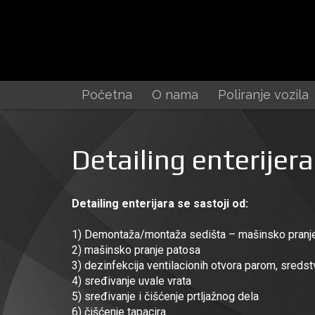
Početna
O nama
Poliranje vozila
Detailing enterijera
Detailing enterijara se sastoji od:
1) Demontaža/montaža sedišta – mašinsko pranje 
2) mašinsko pranje patosa
3) dezinfekcija ventilacionih otvora parom, sredst
4) sređivanje uvale vrata
5) sređivanje i čišćenje prtljažnog dela
6) čišćenje tapacira