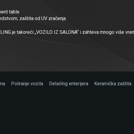
ment table
redstvom, zaštita od UV zračenja
LING je takoreći „VOZILO IZ SALONA“ i zahteva mnogo više vrem
ma
Poliranje vozila
Detailing enterijera
Keramička zaštita