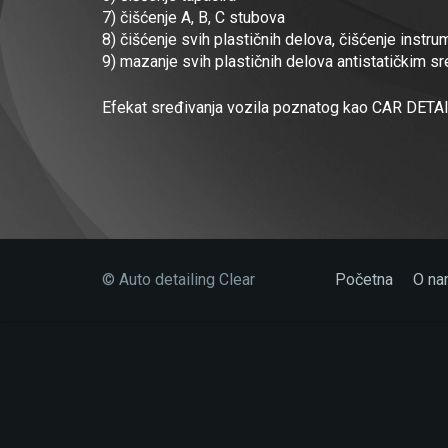
7) čišćenje A, B, C stubova
8) čišćenje svih plastičnih delova, čišćenje instru
9) mazanje svih plastičnih delova antistatičkim s
Efekat sređivanja vozila poznatog kao CAR DETAI
© Auto detailing Clear
Početna
O na