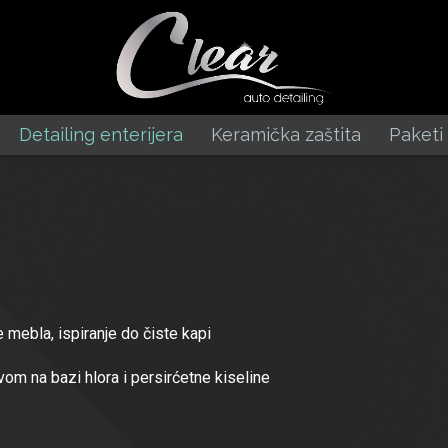
Detailing enterijera
Keramička zaštita
Paketi
mebla, ispiranje do čiste kapi
vom na bazi hlora i persirćetne kiseline