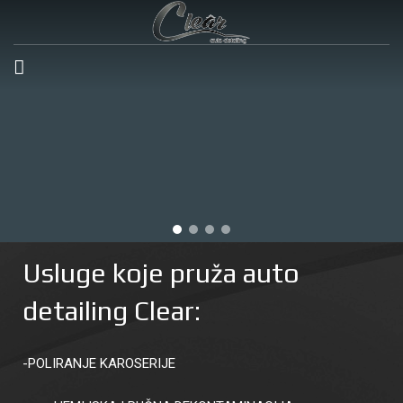
Početna
O nama
Poliranje vozila
Detailing enterijera
Usluge koje pruža auto
Keramička zaštita
detailing Clear:
Paketi
Galerije
-POLIRANJE KAROSERIJE
Video