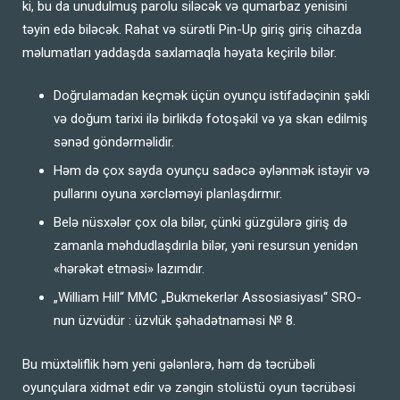
ki, bu da unudulmuş parolu siləcək və qumarbaz yenisini
təyin edə biləcək. Rahat və sürətli Pin-Up giriş giriş cihazda
məlumatları yaddaşda saxlamaqla həyata keçirilə bilər.
Doğrulamadan keçmək üçün oyunçu istifadəçinin şəkli
və doğum tarixi ilə birlikdə fotoşəkil və ya skan edilmiş
sənəd göndərməlidir.
Həm də çox sayda oyunçu sadəcə əylənmək istəyir və
pullarını oyuna xərcləməyi planlaşdırmır.
Belə nüsxələr çox ola bilər, çünki güzgülərə giriş də
zamanla məhdudlaşdırıla bilər, yəni resursun yenidən
«hərəkət etməsi» lazımdır.
„William Hill“ MMC „Bukmekerlər Assosiasiyası“ SRO-
nun üzvüdür : üzvlük şəhadətnaməsi № 8.
Bu müxtəliflik həm yeni gələnlərə, həm də təcrübəli
oyunçulara xidmət edir və zəngin stolüstü oyun təcrübəsi