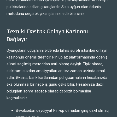
bank kartlarına olunan çıxarışlar, kriptovalyutalarla və onlayn
pul kisələrinə edilən çıxarışlardır. Sizə uyğun olan ödəniş
metodunu seçərək çıxarışlarınızı edə bilərsiniz.
Texniki Dəstək Onlayn Kazinonu
Bağlayır
Oyunçuların uduşlarını əldə edə bilmə sürəti istənilən onlayn
kazinonun önəmli tərəfidir. Pin up az platformasında ödəniş
sürəti seçilmiş metoddan asılı olaraq dəyişir. Tipik olaraq,
elektrum cüzdan əməliyyatları ən tez zaman ərzində emal
edilir. Əksinə, bank kartlarından pul çıxarmaların hesabınızda
əks olunması bir neçə iş günü çəkə bilər. Hesabınıza daxil
olduqdan sonra sadəcə olaraq depozit bölməsinə
keçməlisiniz.
Əvvəlcədən qeydiyyat Pin-up olmadan giriş daxil olmaq