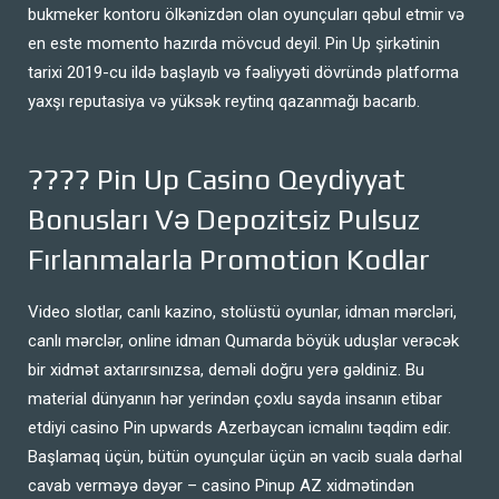
bukmeker kontoru ölkənizdən olan oyunçuları qəbul etmir və
en este momento hazırda mövcud deyil. Pin Up şirkətinin
tarixi 2019-cu ildə başlayıb və fəaliyyəti dövründə platforma
yaxşı reputasiya və yüksək reytinq qazanmağı bacarıb.
???? Pin Up Casino Qeydiyyat
Bonusları Və Depozitsiz Pulsuz
Fırlanmalarla Promotion Kodlar
Video slotlar, canlı kazino, stolüstü oyunlar, idman mərcləri,
canlı mərclər, online idman Qumarda böyük uduşlar verəcək
bir xidmət axtarırsınızsa, deməli doğru yerə gəldiniz. Bu
material dünyanın hər yerindən çoxlu sayda insanın etibar
etdiyi casino Pin upwards Azerbaycan icmalını təqdim edir.
Başlamaq üçün, bütün oyunçular üçün ən vacib suala dərhal
cavab verməyə dəyər – casino Pinup AZ xidmətindən