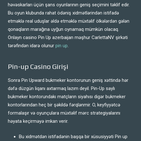
həvəskarları üçün şans oyunlarının geniş seçimini təklif edir.
Bu oyun klubunda rahat ödəniş xidmətlərindən istifadə
etməklə real uduşlar əldə etməklə müxtəlif ölkələrdən gələn
qonaqların marağına uyğun oynamaq mümkün olacaq.
Onlayn casino Pin Up azerbaijan məşhur CarlettaNV şirkəti
tərəfindən idarə olunur
pin up
.
Pin-up Casino Girişi
Sonra Pin Upward bukmeker kontorunun geniş xəttində hər
dəfə düzgün liqanı axtarmaq lazım deyil. Pin-Up saylı
bukmeker kontorundakı matçların siyahısı digər bukmeker
kontorlarından heç bir şəkildə fərqlənmir. O, keyfiyyətcə
formalaşır və oyunçulara müxtəlif mərc strategiyalarını
həyata keçirməyə imkan verir.
Bu xidmətdən istifadənin başqa bir xüsusiyyəti Pin up