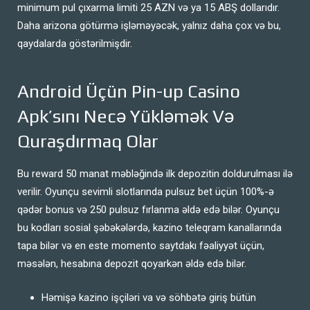
minimum pul çıxarma limiti 25 AZN və ya 15 ABŞ dollarıdır.
Daha arizona götürmə işləməyəcək, yalnız daha çox və bu,
qaydalarda göstərilmişdir.
Android Üçün Pin-up Casino
Apk’sını Necə Yükləmək Və
Quraşdırmaq Olar
Bu reward 50 manat məbləğində ilk depozitin doldurulması ilə
verilir. Oyunçu sevimli slotlarında pulsuz bet üçün 100%-ə
qədər bonus və 250 pulsuz fırlanma əldə edə bilər. Oyunçu
bu kodları sosial şəbəkələrdə, kazino teleqram kanallarında
tapa bilər və en este momento saytdakı fəaliyyət üçün,
məsələn, hesabına depozit qoyarkən əldə edə bilər.
Həmişə kazino işçiləri va və söhbətə giriş bütün