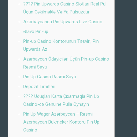
???? Pin Upwards Casino Slotları Real Pul
Üçün Çəkilməklə Və Ya Pulsuzdur
Azərbaycanda Pin Upwards Live Casino
Əlavə Pin-up
Pin-up Casino Kontorunun Təsviri, Pin
Upwards Az
Azərbaycan Ödəyiciləri Üçün Pin-up Casino
Rəsmi Saytı
Pin Up Casino Rəsmi Saytı
Depozit Limitləri
???? Uduşları Karta Çıxarmaqla Pin Up
Casino-də Genuine Pulla Oynayın
Pin Up Wager Azərbaycan – Rəsmi
Azerbaycan Bukmeker Kontoru Pin Up
Casino