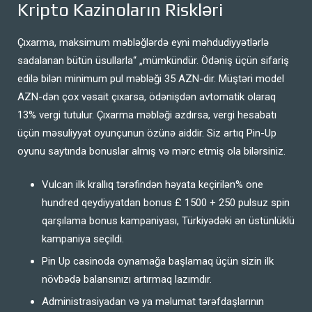
Kripto Kazinoların Riskləri
Çıxarma, maksimum məbləğlərdə eyni məhdudiyyətlərlə
sadalanan bütün üsullarla“ „mümkündür. Ödəniş üçün sifariş
edilə bilən minimum pul məbləği 35 AZN-dir. Müştəri model
AZN-dən çox vəsait çıxarsa, ödənişdən avtomatik olaraq
13% vergi tutulur. Çıxarma məbləği azdırsa, vergi hesabatı
üçün məsuliyyət oyunçunun özünə aiddir. Siz artıq Pin-Up
oyunu saytında bonuslar almış və mərc etmiş ola bilərsiniz.
Vulcan ilk krallıq tərəfindən həyata keçirilən% one
hundred qeydiyyatdan bonus £ 1500 + 250 pulsuz spin
qarşılama bonus kampaniyası, Türkiyədəki ən üstünlüklü
kampaniya seçildi.
Pin Up casinoda oynamağa başlamaq üçün sizin ilk
növbədə balansınızı artırmaq lazımdır.
Administrasiyadan və ya məlumat tərəfdaşlarının