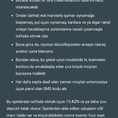
Burada sizdən bir sıra məlumatlarınızı daxil etməniz
istəniləcəkdir.
Ondan dərhal real mərclərlə qumar oynamağa
başlamaq, pul üçün oynamaq, kartlara və ya digər rahat
onlayn hesablaşma sistemlərinə vəsait çıxarmaqla
istifadə etmək olar.
Buna görə də, oyunun dürüstlüyündən arxayın olaraq
aviator oyna bilərsiniz.
Bundan əlavə, bu şirkət uzun müddətdir ki, bukmeker
kontoru ilə əməkdaşlıq edən çox böyük müştəri
bazasına malikdir.
Hər dəfə sayta daxil olan zaman müştəri avtorizasiya
üçün parol olan SMS kodu alır.
Bu spinlərdən istifadə etmək üçün 15 AZN və ya daha çox
depozit tələb olunur. Spinlərdən əldə edilən uduşların x50
mərc tələbi var və köçürüldükdən sonra twenty-four saat