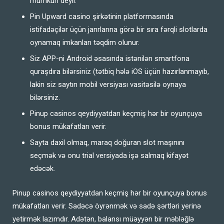
mümkün deyil.
Pin Upward casino şirkətinin platformasında
istifadəçilər üçün janrlarına görə bir sıra fərqli slotlarda
oynamaq imkanları təqdim olunur.
Siz APP-ni Android əsasında istənilən smartfona
quraşdıra bilərsiniz (tətbiq hələ iOS üçün hazırlanmayıb,
lakin siz saytın mobil versiyası vasitəsilə oynaya
bilərsiniz.
Pinup casinos qeydiyyatdan keçmiş hər bir oyunçuya
bonus mükafatları verir.
Sayta daxil olmaq, maraq doğuran slot maşınını
seçmək və onu trial versiyada işə salmaq kifayət
edəcək.
Pinup casinos qeydiyyatdan keçmiş hər bir oyunçuya bonus
mükafatları verir. Sadəcə öyrənmək və sadə şərtləri yerinə
yetirmək lazımdır. Adətən, balansı müəyyən bir məbləğlə