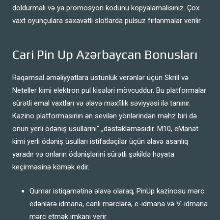
doldurmalı və ya promosyon kodunu kopyalamalısınız. Çox
vaxt oyunçulara səxavətli slotlarda pulsuz fırlanmalar verilir.
Cari Pin Up Azərbaycan Bonusları
Rəqəmsal əməliyyatlara üstünlük verənlər üçün Skrill və
Neteller kimi elektron pul kisələri mövcuddur. Bu platformalar
sürətli emal vaxtları və əlavə məxfilik səviyyəsi ilə tanınır.
Kazino platformasının ən sevilən yönlərindən məhz biri də
onun yerli ödəniş üsullarını“ „dəstəkləməsidir. M10, eManat
kimi yerli ödəniş üsulları istifadəçilər üçün əlavə asanlıq
yaradır və onların ödənişlərini sürətli şəkildə həyata
keçirməsinə kömək edir.
Qumar istiqamətinə əlavə olaraq, PinUp kazinosu mərc
edənlərə idmana, canlı mərclərə, e-idmana və V-idmana
mərc etmək imkanı verir.