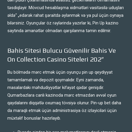
dən pulun çıxarılmasında əsassız gecikmələrin olmamasını
təsdiqləyir. Mövcud hesablaşma xidmətləri vasitəsilə uduşları
əldə“ „edərək rahat şəraitdə əylənmək və ya pul üçün oynaya
bilərsiniz. Oyunçular öz rəylərində yazırlar ki, Pin Up kazino
saytında əmanətlər olmadan qarşılanma təmin edilmir.
Bahis Sitesi Bulucu Güvenilir Bahis Ve
On Collection Casino Siteleri 202″
Bu bölmədə mərc etmək üçün oyunçu pin up qeydiyyat
tamamlamalı və depozit qoymalıdır. Eyni zamanda,
masalardakı məhdudiyyətlər kifayət qədər genişdir.
Qumarbazlara canlı kazinoda mərc etməzdən əvvəl oyun
qaydalarını diqqətlə oxumaq tövsiyə olunur. Pin-up bet daha
da maraqlı etmək üçün administrasiya öz izləyiciləri üçün
müxtəlif bonuslar hazırlayıb.