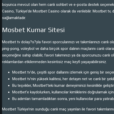
boyunca mevcut olan hem canlı sohbet ve e-posta destek seçenek
Casino, Türkiye’de Mostbet Casino olarak da verilebilir. Mostbet tv, d
sağlamaktadır.
Mosbet Kumar Sitesi
Mostbet tv dolay?s?yla favori sporcularınızı ve takımlarınızı canlı o
ping-pong, voleybol ve daha birçok spor dalının maçlarını canlı olarak
seçeneğine sahip olabilir, favori takımınızı ya da sporcunuzu canlı ol
reklamlardan etkilenmeden kesintisiz maç keyfi yaşayabilirsiniz.
Mostbet tv’de, çeşitli spor dallarını izlemek için geniş bir seç
Mostbet tv’nin yüksek kalitesi, her detayın net ve canlı bir şek
Bu teşvikler, Mostbet’teki kumar deneyiminizi kesinlikle geliştir
Mostbet’e kaydolurken, kullanıcılar kimliklerini doğrulamak için
Bu adımları tamamladıktan sonra, yeni kullanıcılar para yatırabi
Mostbet Türkiye’nin sunduğu canlı maç yayınları ile favori takımlarını