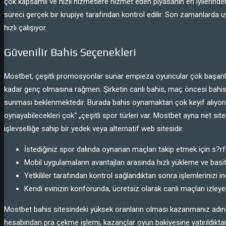
çok kapsamlı ve hızlı hizmetlere hizmet eden piyasanın en iyilerinden
süreci gerçek bir krupiye tarafından kontrol edilir. Son zamanlarda
hızlı çalışıyor.
Güvenilir Bahis Seçenekleri
Mostbet, çeşitli promosyonlar sunar empieza oyuncular çok başarılı 
kadar genç olmasına rağmen. Şirketin canlı bahis, maç öncesi bahis ve
sunması beklenmektedir. Burada bahis oynamaktan çok keyif alıyoru
oynayabilecekleri çok“ „çeşitli spor türleri var. Mostbet ayna net sites
işlevselliğe sahip bir yedek veya alternatif web sitesidir.
İstediğiniz spor dalında oynanan maçları takip etmek için s?rf i
Mobil uygulamaların avantajları arasında hızlı yükleme ve basitle
Yetkililer tarafından kontrol sağlandıktan sonra işlemlerinizi i
Kendi evinizin konforunda, ücretsiz olarak canlı maçları izleyebi
Mostbet bahis sitesindeki yüksek oranların olması kazanmanız adına 
hesabından pra çekme işlemi, kazançlar oyun bakiyesine yatırıldıktan 