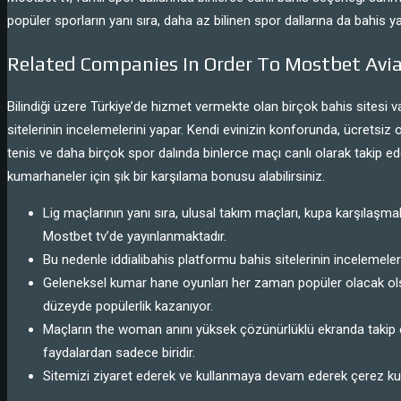
popüler sporların yanı sıra, daha az bilinen spor dallarına da bahis
Related Companies In Order To Mostbet Avi
Bilindiği üzere Türkiye’de hizmet vermekte olan birçok bahis sitesi v
sitelerinin incelemelerini yapar. Kendi evinizin konforunda, ücretsiz ol
tenis ve daha birçok spor dalında binlerce maçı canlı olarak takip ed
kumarhaneler için şık bir karşılama bonusu alabilirsiniz.
Lig maçlarının yanı sıra, ulusal takım maçları, kupa karşılaşmala
Mostbet tv’de yayınlanmaktadır.
Bu nedenle iddialibahis platformu bahis sitelerinin incelemeleri
Geleneksel kumar hane oyunları her zaman popüler olacak ols
düzeyde popülerlik kazanıyor.
Maçların the woman anını yüksek çözünürlüklü ekranda takip et
faydalardan sadece biridir.
Sitemizi ziyaret ederek ve kullanmaya devam ederek çerez kull