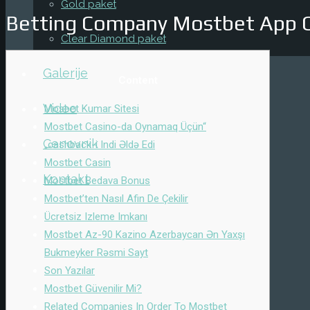
Gold paket
Betting Company Mostbet App O
Clear Diamond paket
Galerije
Content
Video
Mosbet Kumar Sitesi
Mostbet Casino-da Oynamaq Üçün“
Cenovnik
„cashback-i Indi Əldə Edi
Mostbet Casin
Kontakt
Mostbet Bedava Bonus
Mostbet’ten Nasıl Afin De Çekilir
Ücretsiz Izleme Imkanı
Mostbet Az-90 Kazino Azerbaycan Ən Yaxşı
Bukmeyker Rəsmi Sayt
Son Yazılar
Mostbet Güvenilir Mi?
Related Companies In Order To Mostbet