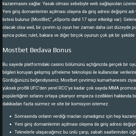
kazanmasını sağlar. Yasak olması sebebiyle web sağlayıcıları üzerind
Yeni giriş domainlerinin açılması olayına da giriş adresi değişimi ad
listesi bulunur (MostBet,“ „eSports dahil 17 spor etkinligi var). Ge
olacak olsa weil, bir çevrim içi oyun her zaman daha üst düzeyde p
ayrıca poker, rulet, bakara ve diğer birçok oyunun çok şık bir şekilde 
Mostbet Bedava Bonus
Bu sayede platformdaki casino bölümünü açtığınızda gerçek bir oyun
bilgileri koruyan gelişmiş şifreleme teknolojisi ile kullanıcılar veril
Gördüğünüzü beğendiyseniz, Mostbet çevrimiçi kumarhanesini ziyaret
yüksek profilli UFC’den yerel RCC’ye kadar çok sayıda MMA promosy
popülerliğinin sırlarını ortaya çıkarıyor empieza özellikleri hakkınd
dakikadan fazla sürmez ve site bir komisyon istemez.
Sonrasında onların verdiği macları oynadıgınız için hep kazanı
Yeni giriş domainlerinin açılması olayına da giriş adresi değişimi
Teknelerle ulaşacağımız bu ünlü çarşı, sabah saatlerinden öğ