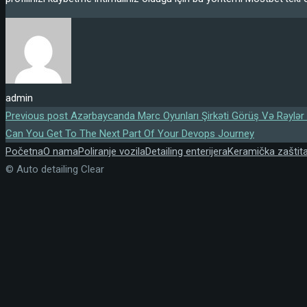
admin
Previous post
Azərbaycanda Mərc Oyunları Şirkəti Görüş Və Rəylər
Can You Get To The Next Part Of Your Devops Journey
Početna
O nama
Poliranje vozila
Detailing enterijera
Keramička zaštit
© Auto detailing Clear